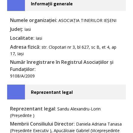
Informații generale
Numele organizației:
ASOCIAȚIA TINERILOR IEȘENI
Județ:
Iasi
Localitate:
Iasi
Adresa fizică:
str. Clopotari nr 3, bl 627, sc B, et 4, ap
17, Iași
Număr înregistrare în Registrul Asociațiilor și
Fundațiilor:
9108/A/2009
Reprezentant legal
Reprezentant legal:
Sandu Alexandru-Lorin
(Președinte )
Membrii Consiliului Director:
Daniela Adriana Tanasa
(Președinte Executiv ), Apucăloaie Gabriel (Vicepreședinte