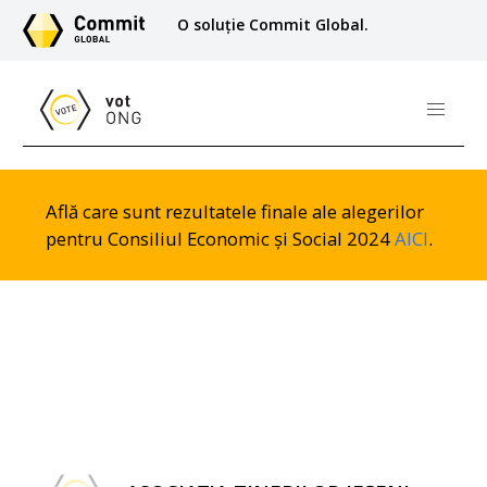
O soluție Commit Global.
Află care sunt rezultatele finale ale alegerilor
pentru Consiliul Economic și Social 2024
AICI
.