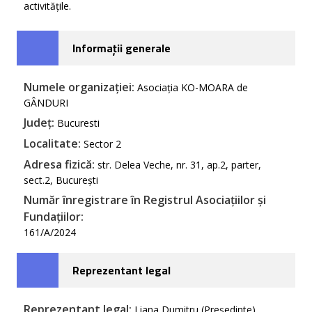
activitățile.
Informații generale
Numele organizației:
Asociația KO-MOARA de
GÂNDURI
Județ:
Bucuresti
Localitate:
Sector 2
Adresa fizică:
str. Delea Veche, nr. 31, ap.2, parter,
sect.2, București
Număr înregistrare în Registrul Asociațiilor și
Fundațiilor:
161/A/2024
Reprezentant legal
Reprezentant legal:
Liana Dumitru (Președinte)