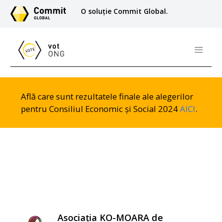
O soluție Commit Global.
Află care sunt rezultatele finale ale alegerilor
pentru Consiliul Economic și Social 2024
AICI
.
Asociația KO-MOARA de