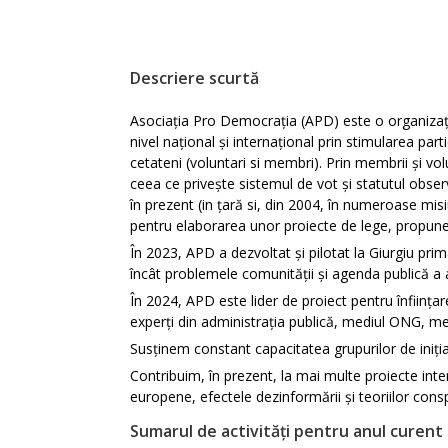
Descriere scurtă
Asociația Pro Democrația (APD) este o organizație
nivel național și internațional prin stimularea part
cetateni (voluntari si membri). Prin membrii și vol
ceea ce privește sistemul de vot și statutul obse
în prezent (in țară si, din 2004, în numeroase misi
pentru elaborarea unor proiecte de lege, propuneri 
În 2023, APD a dezvoltat și pilotat la Giurgiu prim
încât problemele comunității și agenda publică a a
În 2024, APD este lider de proiect pentru înființare
experți din administrația publică, mediul ONG, me
Susținem constant capacitatea grupurilor de inițiat
Contribuim, în prezent, la mai multe proiecte inter
europene, efectele dezinformării și teoriilor conspi
Sumarul de activități pentru anul curent