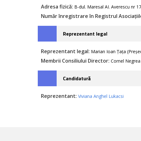
Adresa fizică:
B-dul. Maresal AI. Averescu nr 17 
Număr înregistrare în Registrul Asociațiilo
Reprezentant legal
Reprezentant legal:
Marian Ioan Țața (Preșe
Membrii Consiliului Director:
Cornel Negrea (
Candidatură
Reprezentant:
Viviana Anghel Lukacsi