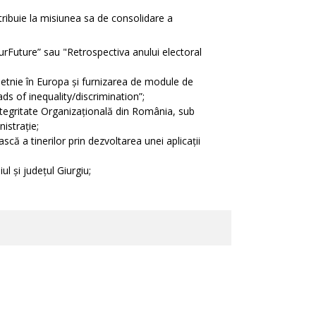
tribuie la misiunea sa de consolidare a
urFuture” sau "Retrospectiva anului electoral
și etnie în Europa și furnizarea de module de
ads of inequality/discrimination”;
 Integritate Organizațională din România, sub
istrație;
ească a tinerilor prin dezvoltarea unei aplicații
ul și județul Giurgiu;