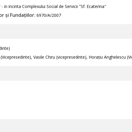
- in incinta Complexului Social de Servicii "Sf. Ecaterina"
r și Fundațiilor:
6970/A/2007
dinte)
Vicepresedinte), Vasile Chiru (vicepresedinte), Horațiu Anghelescu (V