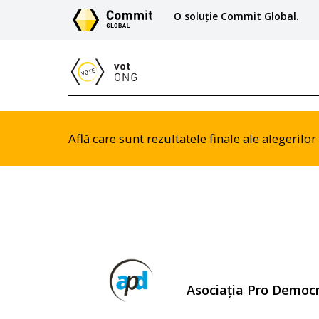
O soluție Commit Global.
Află care sunt rezultatele finale ale alegeril
Asociația Pro Democr