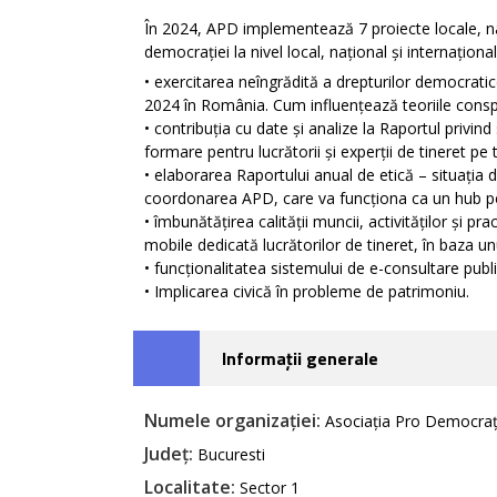
În 2024, APD implementează 7 proiecte locale, naț
democrației la nivel local, național și internațional
• exercitarea neîngrădită a drepturilor democrati
2024 în România. Cum influențează teoriile conspi
• contribuția cu date și analize la Raportul privin
formare pentru lucrătorii și experții de tineret pe 
• elaborarea Raportului anual de etică – situația d
coordonarea APD, care va funcționa ca un hub pen
• îmbunătățirea calității muncii, activităților și pra
mobile dedicată lucrătorilor de tineret, în baza u
• funcționalitatea sistemului de e-consultare publi
• Implicarea civică în probleme de patrimoniu.
Informații generale
Numele organizației:
Asociația Pro Democraț
Județ:
Bucuresti
Localitate:
Sector 1