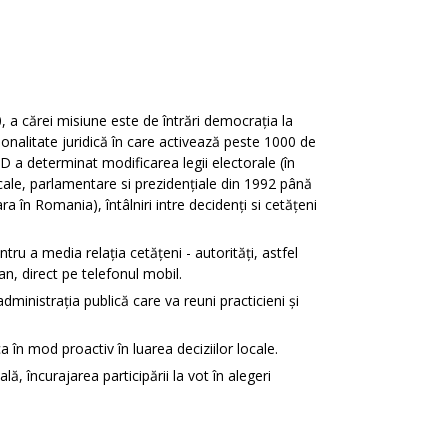
 a cărei misiune este de întrări democrația la
ersonalitate juridică în care activează peste 1000 de
PD a determinat modificarea legii electorale (în
cale, parlamentare si prezidențiale din 1992 până
a în Romania), întâlniri intre decidenți si cetățeni
ru a media relația cetățeni - autorități, astfel
an, direct pe telefonul mobil.
administrația publică care va reuni practicieni și
a în mod proactiv în luarea deciziilor locale.
ă, încurajarea participării la vot în alegeri