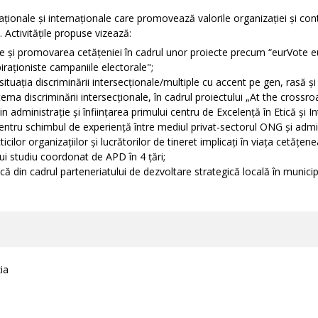
ionale și internaționale care promovează valorile organizației și con
. Activitățile propuse vizează:
ce și promovarea cetățeniei în cadrul unor proiecte precum “eurVote e
raționiste campaniile electorale";
d situația discriminării intersecționale/multiple cu accent pe gen, rasă 
tema discriminării intersecționale, în cadrul proiectului „At the crossro
in administrație și înființarea primului centru de Excelență în Etică și
tru schimbul de experiență între mediul privat-sectorul ONG și admin
cticilor organizațiilor și lucrătorilor de tineret implicați în viața cetățen
nui studiu coordonat de APD în 4 țări;
că din cadrul parteneriatului de dezvoltare strategică locală în municipi
ia