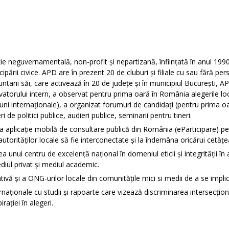
 neguvernamentală, non-profit și nepartizană, înființată în anul 1990,
icipării civice. APD are în prezent 20 de cluburi și filiale cu sau fără p
untarii săi, care activează în 20 de județe și în municipiul București, A
rvatorului intern, a observat pentru prima oară în România alegerile lo
uni internaționale), a organizat forumuri de candidați (pentru prima oar
de politici publice, audieri publice, seminarii pentru tineri.
a aplicație mobilă de consultare publică din România (eParticipare) pent
utorităților locale să fie interconectate și la îndemâna oricărui cetățe
a unui centru de excelență național în domeniul eticii și integrității în 
diul privat și mediul academic.
ivă și a ONG-urilor locale din comunitățile mici si medii de a se implic
naționale cu studii și rapoarte care vizează discriminarea intersecțional
rației în alegeri.