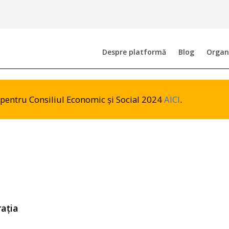
Despre platformă
Blog
Organi
or pentru Consiliul Economic și Social 2024
AICI
.
ația