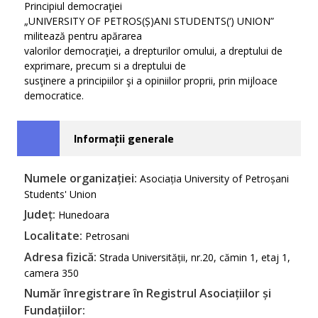
Principiul democraţiei
„UNIVERSITY OF PETROS(Ș)ANI STUDENTS(‘) UNION”
militează pentru apărarea
valorilor democraţiei, a drepturilor omului, a dreptului de
exprimare, precum si a dreptului de
susţinere a principiilor şi a opiniilor proprii, prin mijloace
democratice.
Informații generale
Numele organizației:
Asociația University of Petroșani
Students' Union
Județ:
Hunedoara
Localitate:
Petrosani
Adresa fizică:
Strada Universității, nr.20, cămin 1, etaj 1,
camera 350
Număr înregistrare în Registrul Asociațiilor și
Fundațiilor: