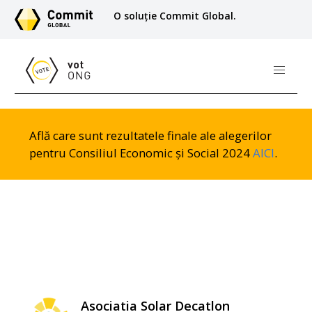
O soluție Commit Global.
Află care sunt rezultatele finale ale alegerilor
pentru Consiliul Economic și Social 2024
AICI
.
Asociatia Solar Decatlon