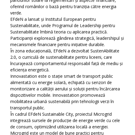
panourilor solare la reglementări și aspecte financiare,
oferind românilor o bază pentru tranziția către energia
verde.
EFdeN a lansat și Institutul European pentru
Sustenabilitate, unde Programul de Leadership pentru
Sustenabilitate îmbină teoria cu aplicarea practică.
Participanții explorează gândirea strategică, leadershipul și
mecanismele financiare pentru inițiative durabile.
În zona educațională, EFdeN a dezvoltat SustenAbilitate
2.0, o curriculă de sustenabilitate pentru liceeni, care
încurajează comportamentul responsabil față de mediu și
eficiența energetică.
Innovastation este o stație smart de transport public
alimentată cu energie solară, echipată cu senzori de
monitorizare a calității aerului și soluții pentru încărcarea
dispozitivelor mobile. Innovastation promovează
mobilitatea urbană sustenabilă prin tehnologii verzi în
transportul public.
În cadrul EFdeN Sustainable City, proiectul Microgrid
integrează sursele de producție de energie verde cu cele
de consum, optimizând utilizarea locală a energiei.
Microgrid este un model de bune practici pentru