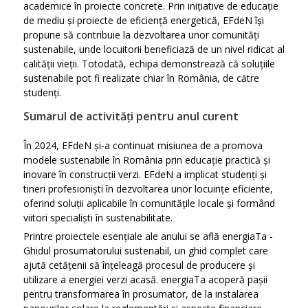
academice în proiecte concrete. Prin inițiative de educație
de mediu și proiecte de eficiență energetică, EFdeN își
propune să contribuie la dezvoltarea unor comunități
sustenabile, unde locuitorii beneficiază de un nivel ridicat al
calității vieții. Totodată, echipa demonstrează că soluțiile
sustenabile pot fi realizate chiar în România, de către
studenți.
Sumarul de activități pentru anul curent
În 2024, EFdeN și-a continuat misiunea de a promova
modele sustenabile în România prin educație practică și
inovare în construcții verzi. EFdeN a implicat studenți și
tineri profesioniști în dezvoltarea unor locuințe eficiente,
oferind soluții aplicabile în comunitățile locale și formând
viitori specialiști în sustenabilitate.
Printre proiectele esențiale ale anului se află energiaTa -
Ghidul prosumatorului sustenabil, un ghid complet care
ajută cetățenii să înțeleagă procesul de producere și
utilizare a energiei verzi acasă. energiaTa acoperă pașii
pentru transformarea în prosumator, de la instalarea