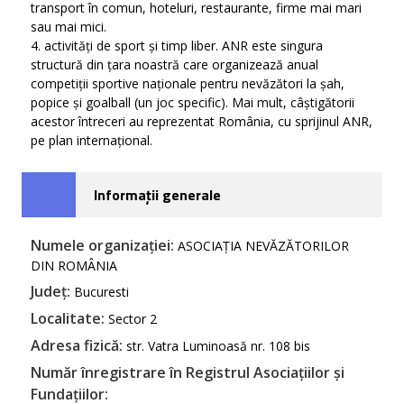
transport în comun, hoteluri, restaurante, firme mai mari
sau mai mici.
4. activități de sport și timp liber. ANR este singura
structură din țara noastră care organizează anual
competiții sportive naționale pentru nevăzători la șah,
popice și goalball (un joc specific). Mai mult, câștigătorii
acestor întreceri au reprezentat România, cu sprijinul ANR,
pe plan internațional.
Informații generale
Numele organizației:
ASOCIAȚIA NEVĂZĂTORILOR
DIN ROMÂNIA
Județ:
Bucuresti
Localitate:
Sector 2
Adresa fizică:
str. Vatra Luminoasă nr. 108 bis
Număr înregistrare în Registrul Asociațiilor și
Fundațiilor: