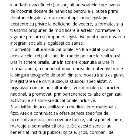
inundații, evacuări etc), a sprijinit persoanele care aveau
de întocmit dosare de handicap pentru a-și putea primi
drepturile legale, a monitorizat aplicarea legislației
existente cu privire la deficienți ide vedere, a formulat și a
transmis propuneri de modificare a actelor normative în
vigoare precum și propuneri legislative pentru promovarea
integrării sociale și egalității de șanse.
2. activități cultural-educaționale. ANR a editat și anul
acesta cele trei publicații de tradiție pe care le realizează,
una în scriere braille, una în scriere obișnuită și una în
format audio, a continuat imprimarea de materiale braille
la singura tipografie de profil din țara noastră și a asigurat
înregistrarea de cărți audio, la studioul specializat. A
organizat concursuri culturale și vocaționale cu caracter
național, a promovat, prin parteneriate cu alte organizații,
activitățile artistice și educaționale incluzive.
3. activități de accesibilizare a mediului informațional și
fizic. ANR a continuat să ofere servicii specifice de
accesibilizare atât prin covoare tactile, cât și prin etichete,
marcaje și semnalistică braille. De aceste servicii au
beneficiat instituții publice, spitale, școli, companii de