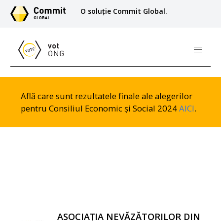
O soluție Commit Global.
Află care sunt rezultatele finale ale alegerilor
pentru Consiliul Economic și Social 2024
AICI
.
ASOCIAȚIA NEVĂZĂTORILOR DIN