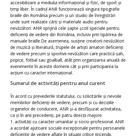
accesibilizare a mediului informațional și fizic, de sport și
timp liber. În cadrul ANR funcționează singura tipografie
braille din România precum și un studio de înregistrări
unde sunt realizate cărți și materiale audio pentru
nevăzători. ANR sprijină cele șapte școli speciale pentru
deficienți de vedere din România, inclusiv prin tipărirea de
manuale braille.De asemenea, susține creatorii nevăzători
de muzică și literatură, trupele de artiști amatori deficienți
de vedere precum și sportivii nevăzători care practică șah,
popice, fotbal sau goalball, atât prin organizarea anuală de
evenimente în aceste domenii cât și prin participarea la
acțiuni cu caracter internațional.
Sumarul de activități pentru anul curent
În acord cu prevederile statutului, cu solicitările și nevoile
membrilor deficienți de vedere, precum și cu deciziile
organelor de conducere, ANR și-a desfășurat activitatea,
ca și în anii precedenți, pe patru direcții majore:
1. activități cu caracter umanitar și socio-profesional. ANR
a acordat ajutoare sociale excepționale pentru persoanele
deficiente de vedere aflate în situații critice (incendii,