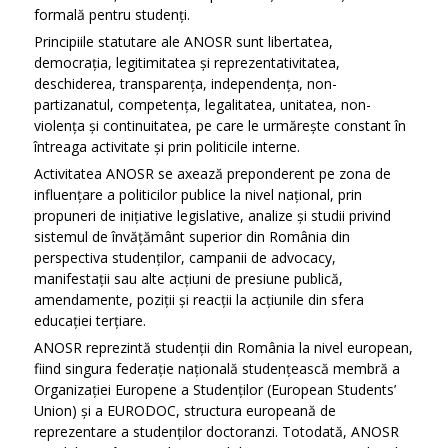
formală pentru studenți.
Principiile statutare ale ANOSR sunt libertatea,
democrația, legitimitatea și reprezentativitatea,
deschiderea, transparența, independența, non-
partizanatul, competența, legalitatea, unitatea, non-
violența și continuitatea, pe care le urmărește constant în
întreaga activitate și prin politicile interne.
Activitatea ANOSR se axează preponderent pe zona de
influențare a politicilor publice la nivel național, prin
propuneri de inițiative legislative, analize și studii privind
sistemul de învățământ superior din România din
perspectiva studenților, campanii de advocacy,
manifestații sau alte acțiuni de presiune publică,
amendamente, poziții și reacții la acțiunile din sfera
educației terțiare.
ANOSR reprezintă studenții din România la nivel european,
fiind singura federație națională studențească membră a
Organizației Europene a Studenților (European Students’
Union) și a EURODOC, structura europeană de
reprezentare a studenților doctoranzi. Totodată, ANOSR