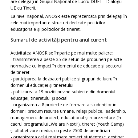
are delegați în Grupul Național de Lucru DUET - Dialogul
UE cu Tinerii.
La nivel național, ANOSR este reprezentată prin delegați în
cele mai importante structuri dedicate politicilor
educaționale și politicilor de tineret.
Sumarul de activități pentru anul curent
Activitatea ANOSR se împarte pe mai multe paliere:
- transmiterea a peste 35 de seturi de propuneri pe acte
normative cu impact în domeniul de educație și sectorul
de tineret
- participarea la dezbateri publice și grupuri de lucru în
domeniul educației și tineretului
- publicarea a 19 poziții privind subiecte din domeniul
educației, tineretului și social
- organizarea a 8 proiecte de formare a studenților în
domenii precum resurse umane, relații publice, leadership,
management de proiect, educațional și reprezentare (în
cadrul programului „We are Next!”), tineret (Youth Camp)
și alfabetizare media, cu peste 2500 de beneficiari
- organizarea celui mai mare proiect studențesc, destinat