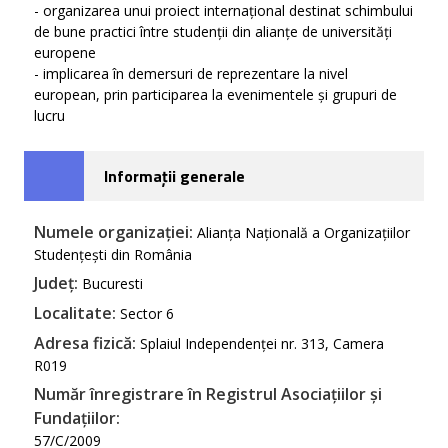
- organizarea unui proiect internațional destinat schimbului
de bune practici între studenții din alianțe de universități
europene
- implicarea în demersuri de reprezentare la nivel
european, prin participarea la evenimentele și grupuri de
lucru
Informații generale
Numele organizației:
Alianța Națională a Organizațiilor
Studențești din România
Județ:
Bucuresti
Localitate:
Sector 6
Adresa fizică:
Splaiul Independenței nr. 313, Camera
R019
Număr înregistrare în Registrul Asociațiilor și
Fundațiilor:
57/C/2009