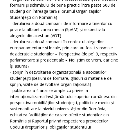
formării și schimbului de bune practici între peste 500 de
studenți din întreaga țară (Forumul Organizațiilor
Studențești din România)
- derularea a două campanii de informare a tinerilor cu
privire la alfabetizarea media (SpAM) și respectiv la
alegerile din acest an (VOT)
- derularea a două campanii în contextul alegerilor
europarlamentare și locale, prin care au fost transmise
dezideratele studenților – Perspectiva (de pe) 9, respectiv
parlamentare și prezidențiale – Noi știm ce vrem, dar cine
își asumă?
- sprijin în dezvoltarea organizațională a asociațiilor
studențești (sesiuni de formare, ghiduri și materiale de
sprijin, vizite de dezvoltare organizațională)
- publicarea a 4 analize ample cu privire la
internaționalizarea învățământului superior românesc din
perspectiva mobilităților studențești, politici de mediu și
sustenabilitate la nivelul universităților din România,
echitatea facilităților de cazare oferite studenților din
România și Raportul privind respectarea prevederilor
Codului drepturilor și obligațiilor studentului