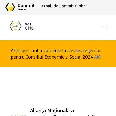
O soluție Commit Global.
Află care sunt rezultatele finale ale alegerilor
pentru Consiliul Economic și Social 2024
AICI
.
Alianța Națională a