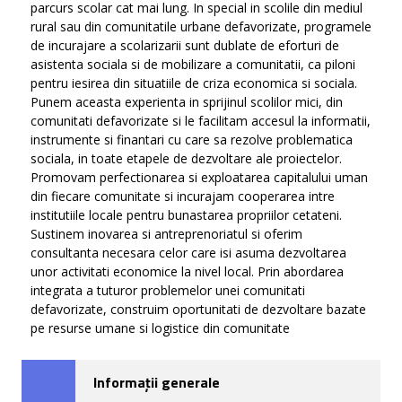
parcurs scolar cat mai lung. In special in scolile din mediul
rural sau din comunitatile urbane defavorizate, programele
de incurajare a scolarizarii sunt dublate de eforturi de
asistenta sociala si de mobilizare a comunitatii, ca piloni
pentru iesirea din situatiile de criza economica si sociala.
Punem aceasta experienta in sprijinul scolilor mici, din
comunitati defavorizate si le facilitam accesul la informatii,
instrumente si finantari cu care sa rezolve problematica
sociala, in toate etapele de dezvoltare ale proiectelor.
Promovam perfectionarea si exploatarea capitalului uman
din fiecare comunitate si incurajam cooperarea intre
institutiile locale pentru bunastarea propriilor cetateni.
Sustinem inovarea si antreprenoriatul si oferim
consultanta necesara celor care isi asuma dezvoltarea
unor activitati economice la nivel local. Prin abordarea
integrata a tuturor problemelor unei comunitati
defavorizate, construim oportunitati de dezvoltare bazate
pe resurse umane si logistice din comunitate
Informații generale