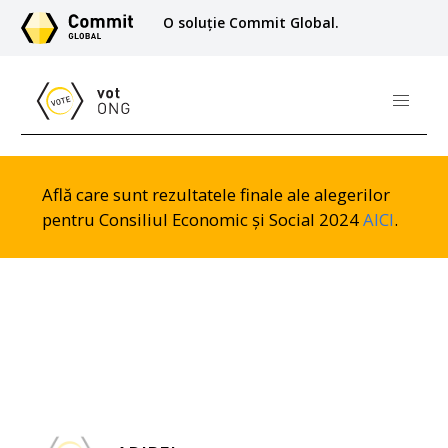
O soluție Commit Global.
Află care sunt rezultatele finale ale alegerilor
pentru Consiliul Economic și Social 2024
AICI
.