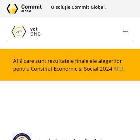
O soluție Commit Global.
Află care sunt rezultatele finale ale alegerilor
pentru Consiliul Economic și Social 2024
AICI
.