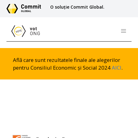
O soluție Commit Global.
Află care sunt rezultatele finale ale alegerilor
pentru Consiliul Economic și Social 2024
AICI
.