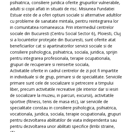
psihiatrica, consiliere juridica oferite grupurilor vulnerabile,
adulti si copii aflati in situatii de risc. Misiunea Fundatiei
Estuar este de a oferi optiuni sociale si alternative adultilor
cu probleme de sanatate mintala, pentru reintegrarea lor
in comunitatea romaneasca. Prin intermediul centrelor
sociale din Bucuresti (Centru Social Sector 6), Ploiesti, Cluj
si a locuintelor protejate din Bucuresti, sunt oferite atat
beneficiarilor cat si apartinatorilor servicii sociale si de
consiliere psihologica, psihiatrica, sociala, juridica, sprijin
pentru integrarea profesionala, terapie ocupationala,
grupuri de recuperare si reinsertie sociala,
Activitatile oferite in cadrul centrelor de zi pot fi impartite
in individuale si de grup, primare si de specialitate. Serviciile
primare sunt cele de socializare si petrecere a timpului
liber, precum activitatile recreative (de interior dar si iesiri
de socializare la muzeu, in parcuri, excursii), activitatile
sportive (fitness, tenis de masa etc), iar serviciile de
specialitate constau in consiliere psihologica, psihiatrica,
vocationala, juridica, sociala, terapie ocupationala, grupuri
pentru dezvoltarea abilitatilor de viata independenta sau
pentru dezvoltarea unor abilitati specifice (limbi straine,