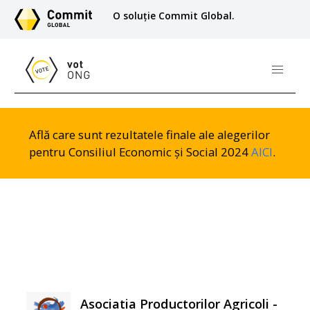
O soluție Commit Global.
Află care sunt rezultatele finale ale alegerilor
pentru Consiliul Economic și Social 2024
AICI
.
Asociatia Productorilor Agricoli -