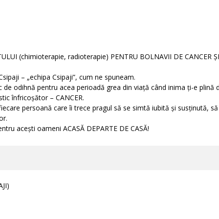
(chimioterapie, radioterapie) PENTRU BOLNAVII DE CANCER ȘI ÎNS
Csipaji – „echipa Csipaji”, cum ne spuneam.
 de odihnă pentru acea perioadă grea din viață când inima ți-e plină de 
stic înfricoșător – CANCER.
iecare persoană care îi trece pragul să se simtă iubită și susținută, 
or.
pentru acești oameni ACASĂ DEPARTE DE CASĂ!
JI)