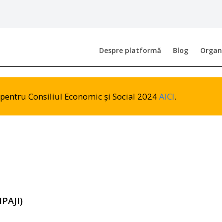
Despre platformă
Blog
Organi
or pentru Consiliul Economic și Social 2024
AICI
.
PAJI)