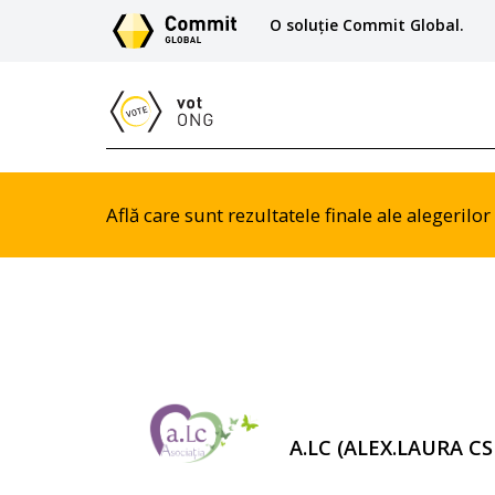
O soluție Commit Global.
Află care sunt rezultatele finale ale alegeril
A.LC (ALEX.LAURA CSI