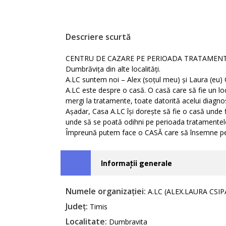
Descriere scurtă
CENTRU DE CAZARE PE PERIOADA TRATAMENTULUI 
Dumbrăvița din alte localități.
A.LC suntem noi – Alex (soțul meu) și Laura (eu) 
A.LC este despre o casă. O casă care să fie un loc
mergi la tratamente, toate datorită acelui diagno
Așadar, Casa A.LC își dorește să fie o casă unde f
unde să se poată odihni pe perioada tratamentel
Împreună putem face o CASĂ care să însemne 
Informații generale
Numele organizației:
A.LC (ALEX.LAURA CSIPA
Județ:
Timis
Localitate:
Dumbravita