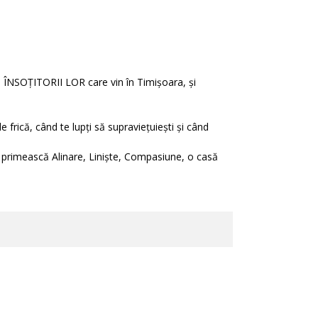
OȚITORII LOR care vin în Timișoara, și
frică, când te lupți să supraviețuiești și când
să primească Alinare, Liniște, Compasiune, o casă