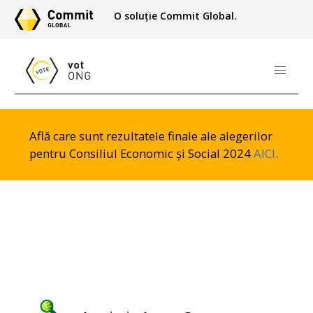
O soluție Commit Global.
Află care sunt rezultatele finale ale alegerilor
pentru Consiliul Economic și Social 2024
AICI
.