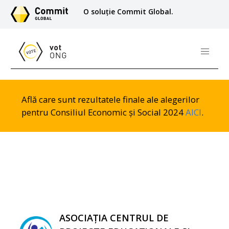
O soluție Commit Global.
Află care sunt rezultatele finale ale alegerilor
pentru Consiliul Economic și Social 2024
AICI
.
ASOCIAȚIA CENTRUL DE