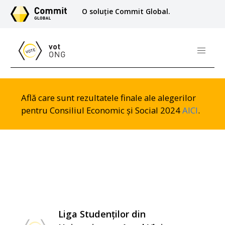
O soluție Commit Global.
Află care sunt rezultatele finale ale alegerilor
pentru Consiliul Economic și Social 2024
AICI
.
Liga Studenților din