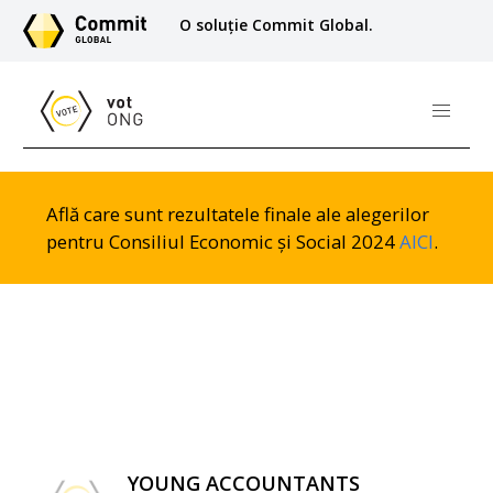
O soluție Commit Global.
Află care sunt rezultatele finale ale alegerilor
pentru Consiliul Economic și Social 2024
AICI
.
YOUNG ACCOUNTANTS