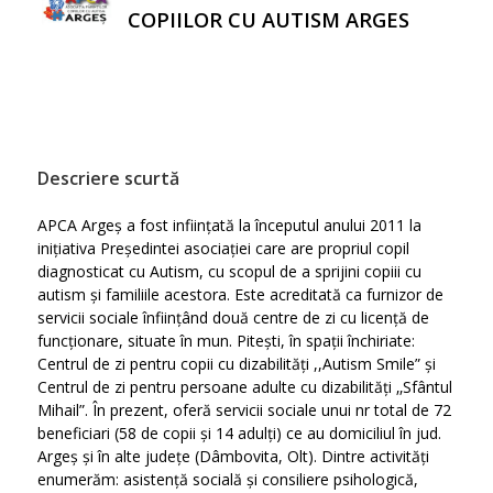
COPIILOR CU AUTISM ARGES
Descriere scurtă
APCA Argeș a fost inființată la începutul anului 2011 la
inițiativa Președintei asociației care are propriul copil
diagnosticat cu Autism, cu scopul de a sprijini copiii cu
autism și familiile acestora. Este acreditată ca furnizor de
servicii sociale înființând două centre de zi cu licență de
funcționare, situate în mun. Pitești, în spații închiriate:
Centrul de zi pentru copii cu dizabilități ,,Autism Smile” și
Centrul de zi pentru persoane adulte cu dizabilități ‚‚Sfântul
Mihail”. În prezent, oferă servicii sociale unui nr total de 72
beneficiari (58 de copii și 14 adulți) ce au domiciliul în jud.
Argeș și în alte județe (Dâmbovita, Olt). Dintre activități
enumerăm: asistență socială și consiliere psihologică,