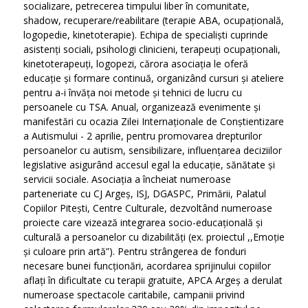
socializare, petrecerea timpului liber în comunitate,
shadow, recuperare/reabilitare (terapie ABA, ocupațională,
logopedie, kinetoterapie). Echipa de specialiști cuprinde
asistenți sociali, psihologi clinicieni, terapeuți ocupaționali,
kinetoterapeuți, logopezi, cărora asociația le oferă
educație și formare continuă, organizând cursuri și ateliere
pentru a-i învăța noi metode și tehnici de lucru cu
persoanele cu TSA. Anual, organizează evenimente și
manifestări cu ocazia Zilei Internaționale de Conștientizare
a Autismului - 2 aprilie, pentru promovarea drepturilor
persoanelor cu autism, sensibilizare, influențarea deciziilor
legislative asigurând accesul egal la educație, sănătate și
servicii sociale. Asociația a încheiat numeroase
parteneriate cu CJ Argeș, ISJ, DGASPC, Primării, Palatul
Copiilor Pitești, Centre Culturale, dezvoltând numeroase
proiecte care vizează integrarea socio-educațională și
culturală a persoanelor cu dizabilități (ex. proiectul ,,Emoție
și culoare prin artă”). Pentru strângerea de fonduri
necesare bunei funcționări, acordarea sprijinului copiilor
aflați în dificultate cu terapii gratuite, APCA Argeș a derulat
numeroase spectacole caritabile, campanii privind