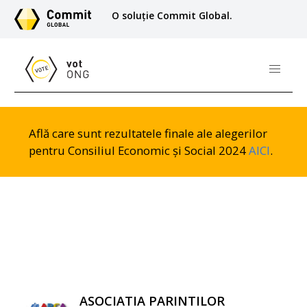
O soluție Commit Global.
Află care sunt rezultatele finale ale alegerilor
pentru Consiliul Economic și Social 2024
AICI
.
ASOCIATIA PARINTILOR