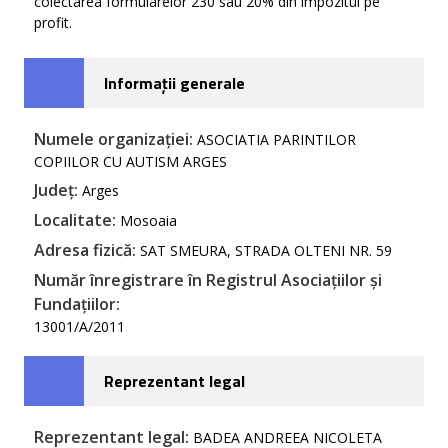
colectarea formularelor 230 sau 20% din impozitul pe
profit.
Informații generale
Numele organizației:
ASOCIATIA PARINTILOR
COPIILOR CU AUTISM ARGES
Județ:
Arges
Localitate:
Mosoaia
Adresa fizică:
SAT SMEURA, STRADA OLTENI NR. 59
Număr înregistrare în Registrul Asociațiilor și
Fundațiilor:
13001/A/2011
Reprezentant legal
Reprezentant legal:
BADEA ANDREEA NICOLETA