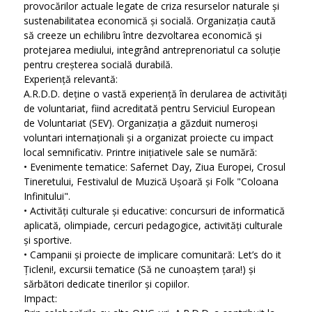
provocărilor actuale legate de criza resurselor naturale și
sustenabilitatea economică și socială. Organizația caută
să creeze un echilibru între dezvoltarea economică și
protejarea mediului, integrând antreprenoriatul ca soluție
pentru creșterea socială durabilă.
Experiență relevantă:
A.R.D.D. deține o vastă experiență în derularea de activități
de voluntariat, fiind acreditată pentru Serviciul European
de Voluntariat (SEV). Organizația a găzduit numeroși
voluntari internaționali și a organizat proiecte cu impact
local semnificativ. Printre inițiativele sale se numără:
• Evenimente tematice: Safernet Day, Ziua Europei, Crosul
Tineretului, Festivalul de Muzică Ușoară și Folk "Coloana
Infinitului".
• Activități culturale și educative: concursuri de informatică
aplicată, olimpiade, cercuri pedagogice, activități culturale
și sportive.
• Campanii și proiecte de implicare comunitară: Let’s do it
Țicleni!, excursii tematice (Să ne cunoaștem țara!) și
sărbători dedicate tinerilor și copiilor.
Impact: