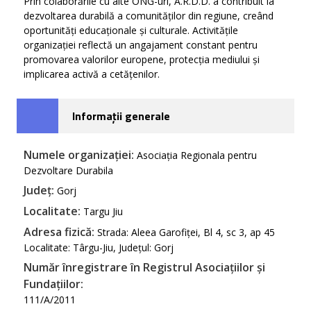
Prin colaborările cu alte ONG-uri, A.R.D.D. a contribuit la
dezvoltarea durabilă a comunităților din regiune, creând
oportunități educaționale și culturale. Activitățile
organizației reflectă un angajament constant pentru
promovarea valorilor europene, protecția mediului și
implicarea activă a cetățenilor.
Informații generale
Numele organizației:
Asociația Regionala pentru
Dezvoltare Durabila
Județ:
Gorj
Localitate:
Targu Jiu
Adresa fizică:
Strada: Aleea Garofiței, Bl 4, sc 3, ap 45
Localitate: Târgu-Jiu, Județul: Gorj
Număr înregistrare în Registrul Asociațiilor și
Fundațiilor:
111/A/2011