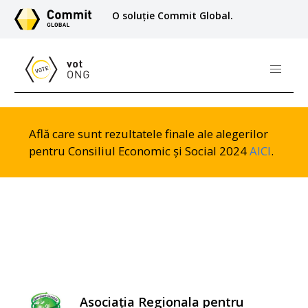
O soluție Commit Global.
Află care sunt rezultatele finale ale alegerilor
pentru Consiliul Economic și Social 2024
AICI
.
Asociația Regionala pentru