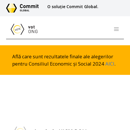
O soluție Commit Global.
Află care sunt rezultatele finale ale alegerilor
pentru Consiliul Economic și Social 2024
AICI
.