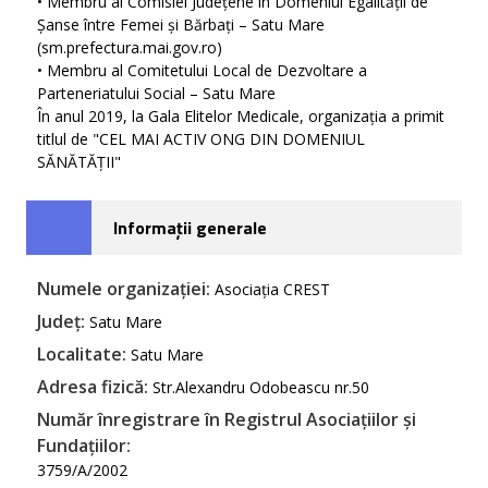
• Membru al Comisiei Județene în Domeniul Egalității de
Șanse între Femei și Bărbați – Satu Mare
(sm.prefectura.mai.gov.ro)
• Membru al Comitetului Local de Dezvoltare a
Parteneriatului Social – Satu Mare
În anul 2019, la Gala Elitelor Medicale, organizația a primit
titlul de "CEL MAI ACTIV ONG DIN DOMENIUL
SĂNĂTĂȚII"
Informații generale
Numele organizației:
Asociația CREST
Județ:
Satu Mare
Localitate:
Satu Mare
Adresa fizică:
Str.Alexandru Odobeascu nr.50
Număr înregistrare în Registrul Asociațiilor și
Fundațiilor:
3759/A/2002