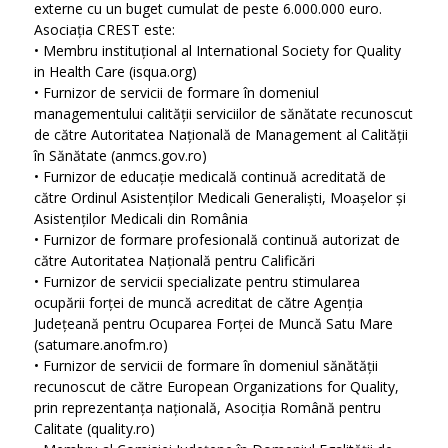
externe cu un buget cumulat de peste 6.000.000 euro.
Asociația CREST este:
• Membru instituțional al International Society for Quality
in Health Care (isqua.org)
• Furnizor de servicii de formare în domeniul
managementului calității serviciilor de sănătate recunoscut
de către Autoritatea Națională de Management al Calității
în Sănătate (anmcs.gov.ro)
• Furnizor de educație medicală continuă acreditată de
către Ordinul Asistenților Medicali Generaliști, Moașelor și
Asistenților Medicali din România
• Furnizor de formare profesională continuă autorizat de
către Autoritatea Națională pentru Calificări
• Furnizor de servicii specializate pentru stimularea
ocupării forței de muncă acreditat de către Agenția
Județeană pentru Ocuparea Forței de Muncă Satu Mare
(satumare.anofm.ro)
• Furnizor de servicii de formare în domeniul sănătății
recunoscut de către European Organizations for Quality,
prin reprezentanța națională, Asociția Română pentru
Calitate (quality.ro)