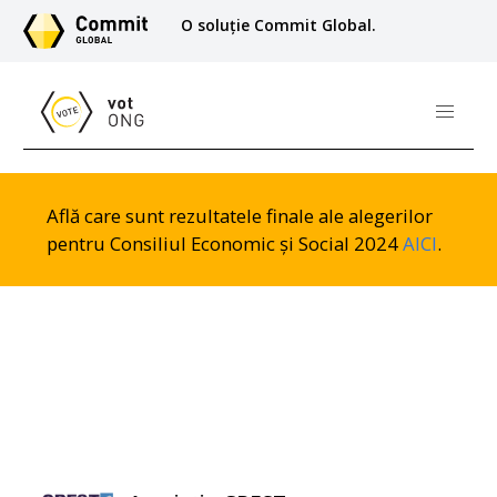
O soluție Commit Global.
Află care sunt rezultatele finale ale alegerilor
pentru Consiliul Economic și Social 2024
AICI
.