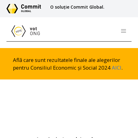
O soluție Commit Global.
Află care sunt rezultatele finale ale alegerilor
pentru Consiliul Economic și Social 2024
AICI
.