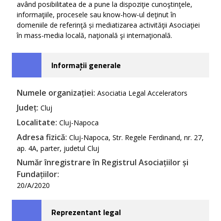
având posibilitatea de a pune la dispoziţie cunoştinţele,
informaţiile, procesele sau know-how-ul deţinut în
domeniile de referinţă și mediatizarea activităţii Asociaţiei
în mass-media locală, naţională şi internaţională.
Informații generale
Numele organizației:
Asociatia Legal Accelerators
Județ:
Cluj
Localitate:
Cluj-Napoca
Adresa fizică:
Cluj-Napoca, Str. Regele Ferdinand, nr. 27,
ap. 4A, parter, judetul Cluj
Număr înregistrare în Registrul Asociațiilor și
Fundațiilor:
20/A/2020
Reprezentant legal