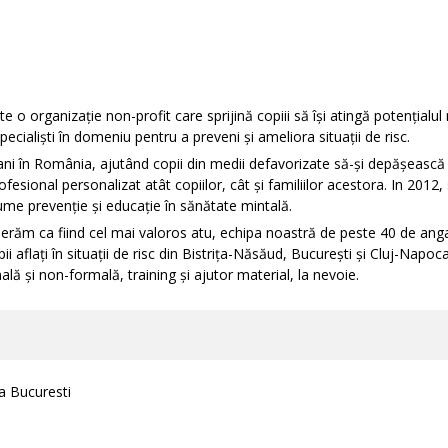
o organizație non-profit care sprijină copiii să își atingă potențialul m
ialiști în domeniu pentru a preveni și ameliora situații de risc.
 în România, ajutând copii din medii defavorizate să-și depășească limi
ofesional personalizat atât copiilor, cât și familiilor acestora. In 2012, 
me prevenție și educație în sănătate mintală.
derăm ca fiind cel mai valoros atu, echipa noastră de peste 40 de angaj
i aflați în situații de risc din Bistrița-Năsăud, București și Cluj-Napoca.
ală și non-formală, training și ajutor material, la nevoie.
la Bucuresti