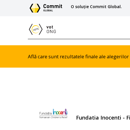
O soluție Commit Global.
Află care sunt rezultatele finale ale alegeril
Fundatia Inocenti - F