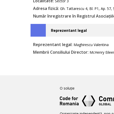
Localitate:
Sector 3
Adresa fizică:
Gh. Tattarescu 4, Bl. P1, Ap. 57, 
Număr înregistrare în Registrul Asociațiilo
Reprezentant legal
Reprezentant legal:
Maghirescu Valentina
Membrii Consiliului Director:
McHenry Eileen
O soluție
Organizație independentă, non-p