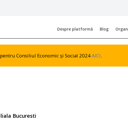
Despre platformă
Blog
Organi
or pentru Consiliul Economic și Social 2024
AICI
.
iliala Bucuresti