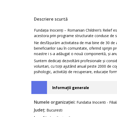
Descriere scurtă
Fundația Inocenți – Romanian Children’s Relief este 
acestora prin programe structurate conduse de spec
Ne desfășurăm activitatea de mai bine de 30 de ani
beneficiarilor sau în comunitate, oferind sprijin pr
noastre i s-a adăugat o nouă componentă, și anu
Suntem dedicați dezvoltării profesionale și consi
voluntari, cu toții ajutând anual peste 2000 de copi
psihologic, activități de recuperare, educație form
Informații generale
Numele organizației:
Fundatia Inocenti - Filia
Județ:
Bucuresti