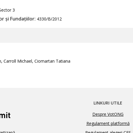
Sector 3
r și Fundațiilor:
4330/B/2012
, Carroll Michael, Ciomartan Tatiana
LINKURI UTILE
Despre VotONG
Regulament platformă
artizană,
Regulament alegeri CES