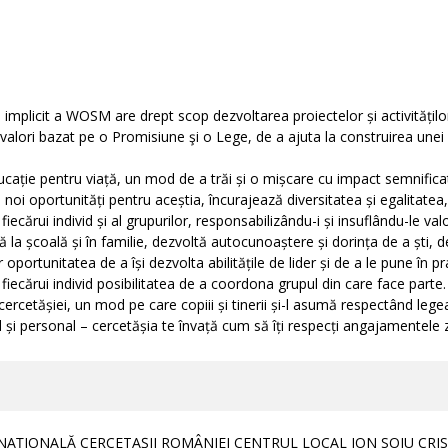
plicit a WOSM are drept scop dezvoltarea proiectelor și activităților
e valori bazat pe o Promisiune şi o Lege, de a ajuta la construirea unei
ație pentru viață, un mod de a trăi și o mișcare cu impact semnificati
 noi oportunități pentru aceștia, încurajează diversitatea și egalitatea
ecărui individ și al grupurilor, responsabilizându-i și insuflându-le valo
la școală și în familie, dezvoltă autocunoaștere și dorința de a ști, d
r oportunitatea de a își dezvolta abilitățile de lider și de a le pune în p
fiecărui individ posibilitatea de a coordona grupul din care face parte.
cercetășiei, un mod pe care copiii și tinerii și-l asumă respectând legea
 și personal – cercetășia te învață cum să îți respecți angajamentele zi
NAȚIONALĂ CERCETAȘII ROMÂNIEI CENTRUL LOCAL ION SOIU CRI