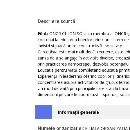
Descriere scurtă
Filiala ONCR CL ION SOIU ca membru al ONCR și im
contribui la educarea tinerilor printr-un sistem d
indivizi şi joacă un rol constructiv în societate
Cercetășia este mai mult decât recreere, este educ
șansa de a se angaja în activități diverse, creează
prin practicarea democrației, dezvoltă potențialul fi
Educație pentru viață completând educația primită 
Experiență în leadership oferind copiilor și tinerilo
concentrarea asupra activităților de grup, oferind 
Un mod de viață prin principiile care stau la baza 
dimensiuni pe care le abordează – spiritual, social
Informații generale
Numele organizației:
FILIALA ORGANIZAȚIA 