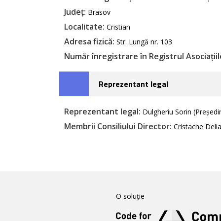
Județ:
Brasov
Localitate:
Cristian
Adresa fizică:
Str. Lungă nr. 103
Număr înregistrare în Registrul Asociațiilo
Reprezentant legal
Reprezentant legal:
Dulgheriu Sorin (Președi
Membrii Consiliului Director:
Cristache Del
O soluție