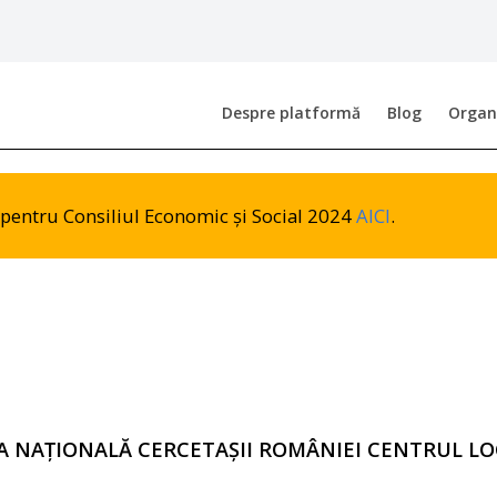
Despre platformă
Blog
Organi
or pentru Consiliul Economic și Social 2024
AICI
.
IA NAȚIONALĂ CERCETAȘII ROMÂNIEI CENTRUL LO