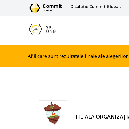
O soluție Commit Global.
Află care sunt rezultatele finale ale alegeril
FILIALA ORGANIZAȚ