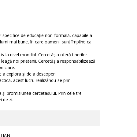
 specifice de educație non-formală, capabile a
 lumi mai bune, în care oamenii sunt împlinți ca
v la nivel mondial. Cercetășia oferă tinerilor
, leagă noi prietenii. Cercetășia responsabilizează
ri clare.
e a explora și de a descoperi.
ractică, acest lucru realizându-se prin
 și promisiunea cercetașului. Prin cele trei
 de zi.
STIAN