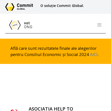
O soluție Commit Global.
Află care sunt rezultatele finale ale alegerilor
pentru Consiliul Economic și Social 2024
AICI
.
ASOCIATIA HELP TO