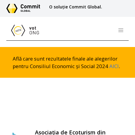
O soluție Commit Global.
Află care sunt rezultatele finale ale alegerilor
pentru Consiliul Economic și Social 2024
AICI
.
Asociația de Ecoturism din