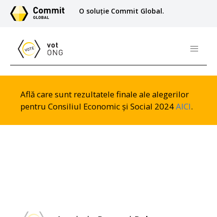
O soluție Commit Global.
Află care sunt rezultatele finale ale alegerilor
pentru Consiliul Economic și Social 2024
AICI
.