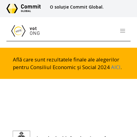
O soluție Commit Global.
Află care sunt rezultatele finale ale alegerilor
pentru Consiliul Economic și Social 2024
AICI
.