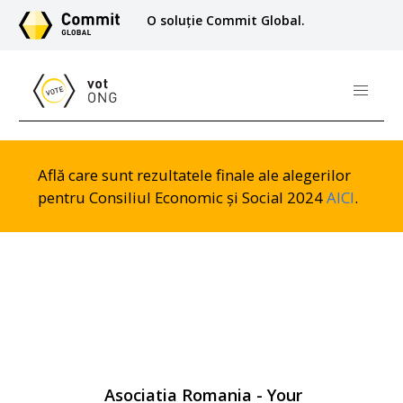
O soluție Commit Global.
Află care sunt rezultatele finale ale alegerilor
pentru Consiliul Economic și Social 2024
AICI
.
Asociatia Romania - Your