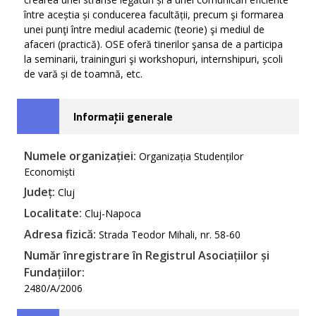
între aceștia și conducerea facultății, precum şi formarea
unei punţi între mediul academic (teorie) şi mediul de
afaceri (practică). OSE oferă tinerilor şansa de a participa
la seminarii, traininguri şi workshopuri, internshipuri, școli
de vară și de toamnă, etc.
Informații generale
Numele organizației:
Organizația Studenților
Economiști
Județ:
Cluj
Localitate:
Cluj-Napoca
Adresa fizică:
Strada Teodor Mihali, nr. 58-60
Număr înregistrare în Registrul Asociațiilor și
Fundațiilor:
2480/A/2006