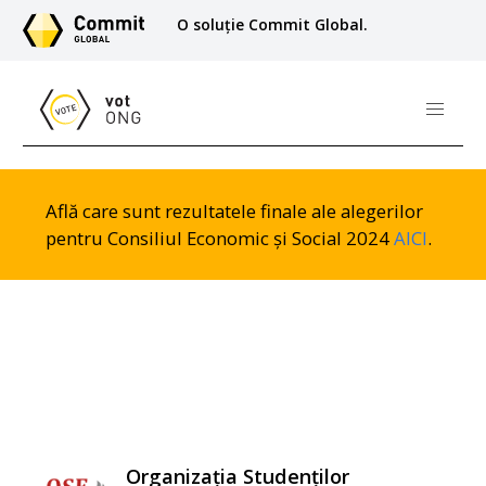
O soluție Commit Global.
Află care sunt rezultatele finale ale alegerilor
pentru Consiliul Economic și Social 2024
AICI
.
Organizația Studenților