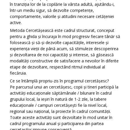
în tranziția lor de la copilărie la vârsta adultă, ajutându-i,
într-un mediu sigur, să dezvolte competențe,
comportamente, valorile și atitudini necesare cetățeniei
active.
Metoda Cercetășească este cadrul structurat, conceput
pentru a ghida și încuraja în mod progresiv fiecare tânăr să
folosească și să-și dezvolte capacitățile, interesele și
experiența vieții de până acum, să stimuleze descoperirea
și dezvoltarea de noi capacități și interese, să găsească
modalități constructive de satisfacere a nevoilor în diferite
etape de dezvoltare, respectând ritmul individual al
fiecăruia.
Ce se întâmplă propriu-zis în programul cercetășesc?
Pe parcursul unui an cercetășesc, copii și tineri participă la
activități educaționale săptămânale / bilunare în cadrul
grupului local, la ieșiri în natură de 1-2 zile, la tabere
educaționale / campuri cercetășești fie la nivel local,
regional sau național, la proiecte în cadrul comunității.
Toate aceste activități sunt dezvoltate în mod unitar în
cadrul programului anual și participarea din partea
cercetașilor impune consecvență.