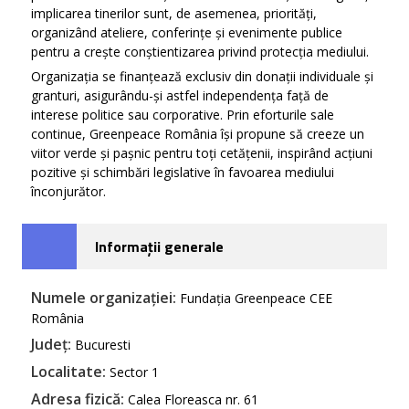
implicarea tinerilor sunt, de asemenea, priorități,
organizând ateliere, conferințe și evenimente publice
pentru a crește conștientizarea privind protecția mediului.
Organizația se finanțează exclusiv din donații individuale și
granturi, asigurându-și astfel independența față de
interese politice sau corporative. Prin eforturile sale
continue, Greenpeace România își propune să creeze un
viitor verde și pașnic pentru toți cetățenii, inspirând acțiuni
pozitive și schimbări legislative în favoarea mediului
înconjurător.
Informații generale
Numele organizației:
Fundația Greenpeace CEE
România
Județ:
Bucuresti
Localitate:
Sector 1
Adresa fizică:
Calea Floreasca nr. 61