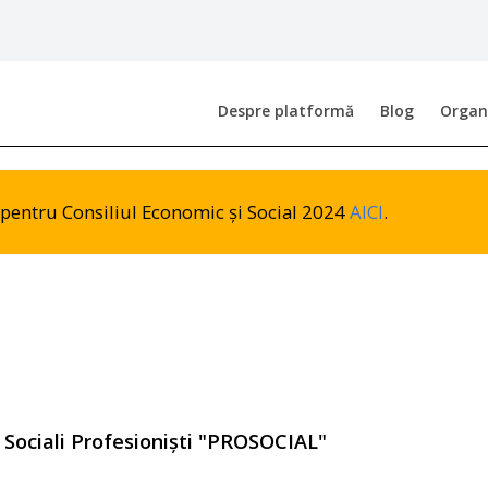
Despre platformă
Blog
Organi
or pentru Consiliul Economic și Social 2024
AICI
.
r Sociali Profesioniști "PROSOCIAL"