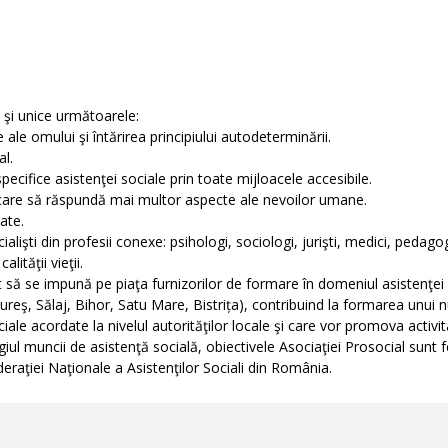
 şi unice următoarele:
le omului şi întărirea principiului autodeterminării.
al.
pecifice asistenţei sociale prin toate mijloacele accesibile.
i care să răspundă mai multor aspecte ale nevoilor umane.
ate.
alişti din profesii conexe: psihologi, sociologi, jurişti, medici, pedagog
ităţii vieţii.
şit să se impună pe piaţa furnizorilor de formare în domeniul asistenţei
eş, Sălaj, Bihor, Satu Mare, Bistrița), contribuind la formarea unui n
sociale acordate la nivelul autorităţilor locale şi care vor promova acti
igiul muncii de asistenţă socială, obiectivele Asociaţiei Prosocial sunt f
eraţiei Naţionale a Asistenţilor Sociali din România.