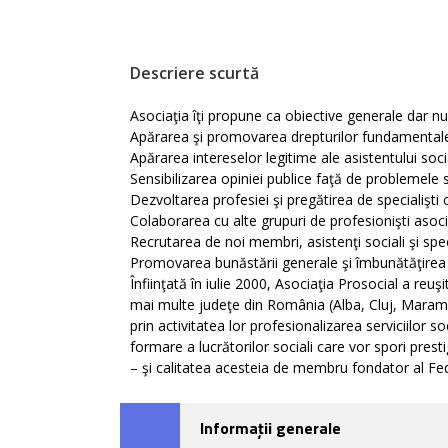
Descriere scurtă
Asociaţia îţi propune ca obiective generale dar nu
Apărarea şi promovarea drepturilor fundamentale a
Apărarea intereselor legitime ale asistentului soci
Sensibilizarea opiniei publice faţă de problemele s
Dezvoltarea profesiei şi pregătirea de specialişt
Colaborarea cu alte grupuri de profesionişti asoci
Recrutarea de noi membri, asistenţi sociali şi speci
Promovarea bunăstării generale şi îmbunătăţirea cal
Înfiinţată în iulie 2000, Asociaţia Prosocial a reu
mai multe judeţe din România (Alba, Cluj, Maramur
prin activitatea lor profesionalizarea serviciilor 
formare a lucrătorilor sociali care vor spori prest
– şi calitatea acesteia de membru fondator al Fed
Informații generale