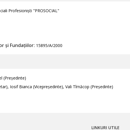
ociali Profesioniști "PROSOCIAL"
r și Fundațiilor:
15895/A/2000
el (Președinte)
etar), Iosif Bianca (Vicepreședinte), Vali Tîrnăcop (Președinte)
LINKURI UTILE