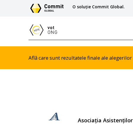
O soluție Commit Global.
Află care sunt rezultatele finale ale alegeril
Asociația Asistențilo