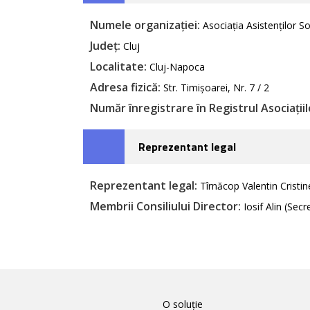
Numele organizației:
Asociația Asistenților S
Județ:
Cluj
Localitate:
Cluj-Napoca
Adresa fizică:
Str. Timișoarei, Nr. 7 / 2
Număr înregistrare în Registrul Asociațiilo
Reprezentant legal
Reprezentant legal:
Tîrnăcop Valentin Cristin
Membrii Consiliului Director:
Iosif Alin (Secr
O soluție