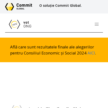
O soluție Commit Global.
Află care sunt rezultatele finale ale alegerilor
pentru Consiliul Economic și Social 2024
AICI
.