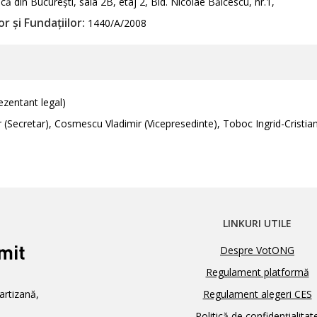
ă din București, sala 2B, etaj 2, Bld. Nicolae Bălcescu, nr.1,
r și Fundațiilor:
1440/A/2008
zentant legal)
ecretar), Cosmescu Vladimir (Vicepresedinte), Toboc Ingrid-Cristian
LINKURI UTILE
Despre VotONG
Regulament platformă
artizană,
Regulament alegeri CES
Politică de confidențialitat