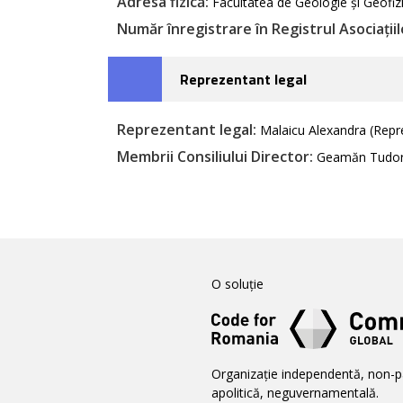
Adresa fizică:
Facultatea de Geologie și Geofizic
Număr înregistrare în Registrul Asociațiilo
Reprezentant legal
Reprezentant legal:
Malaicu Alexandra (Repre
Membrii Consiliului Director:
Geamăn Tudor (S
O soluție
Organizație independentă, non-p
apolitică, neguvernamentală.