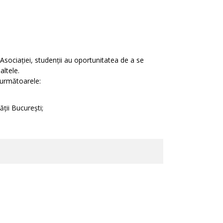
 Asociației, studenții au oportunitatea de a se
altele.
următoarele:
ății București;