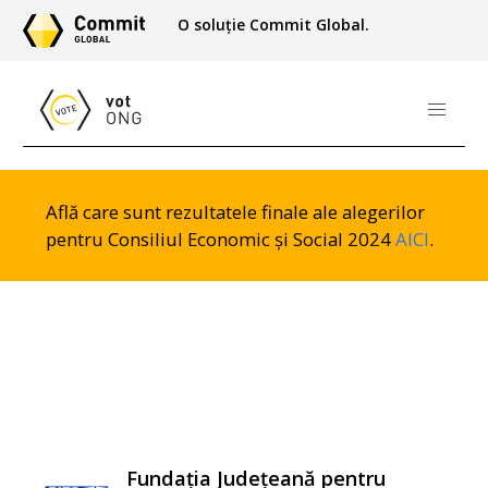
O soluție Commit Global.
Află care sunt rezultatele finale ale alegerilor
pentru Consiliul Economic și Social 2024
AICI
.
Fundația Județeană pentru