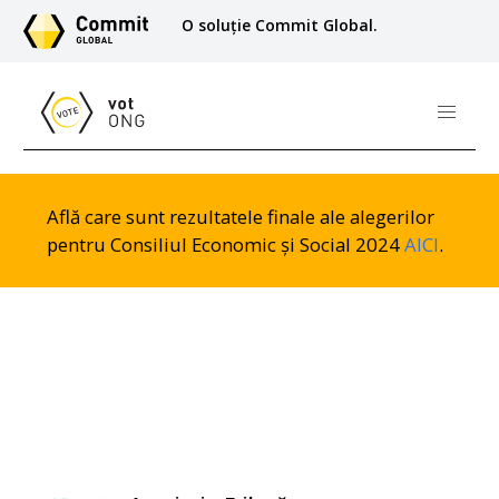
O soluție Commit Global.
Află care sunt rezultatele finale ale alegerilor
pentru Consiliul Economic și Social 2024
AICI
.